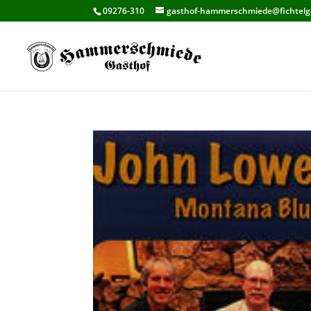
09276-310
gasthof-hammerschmiede@fichtelg