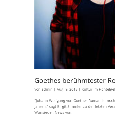
Goethes berühmtester Ro
von
admin
|
Aug. 9, 2018
|
Kultur im Fichtelge
"Johann Wolfgang von Goethes Roman ist noch
Jahren," sagt Birgit Simmler zu der letzten V
Wunsiedel. News von...