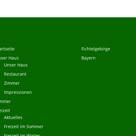
nü
Die Region
artseite
Fichtelgebirge
ser Haus
Bayern
Unser Haus
Restaurant
Zimmer
Impressionen
immer
eizeit
Aktuelles
Freizeit im Sommer
Freizeit im Winter