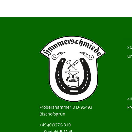
Me
St
Un
Z
Fröbershammer 8 D-95493
Fr
Bischofsgrün
+49-(0)9276-310
Kontakt E-Mail