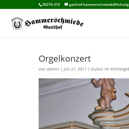
09276-310
gasthof-hammerschmiede@fichtelg
Orgelkonzert
von
admin
|
Juli 21, 2017
|
Kultur im Fichtelge