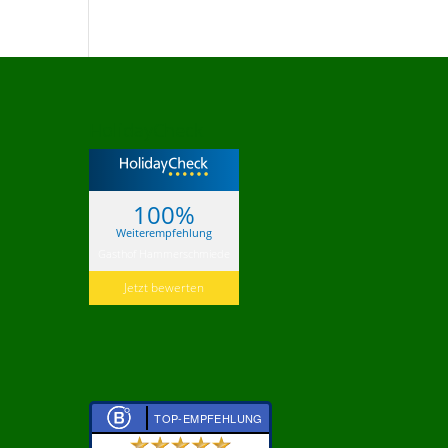
HolidayCheck
100%
Weiterempfehlung
Gasthof Hammerschmiede
Jetzt bewerten
TOP-EMPFEHLUNG