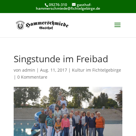
09276-310
gasthof-
hammerschmiede@fichtelgebirge.de
Singstunde im Freibad
von
admin
|
Aug. 11, 2017
|
Kultur im Fichtelgebirge
|
0 Kommentare