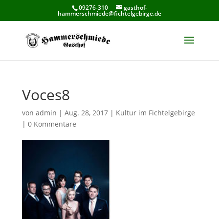
09276-310
gasthof-
hammerschmiede@fichtelgebirge.de
Voces8
von
admin
|
Aug. 28, 2017
|
Kultur im Fichtelgebirge
|
0 Kommentare