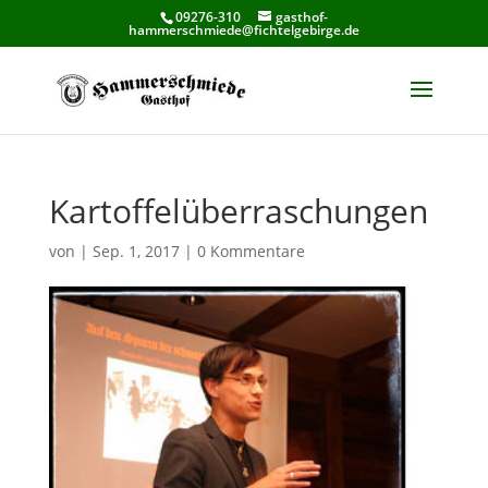
09276-310
gasthof-
hammerschmiede@fichtelgebirge.de
Kartoffelüberraschungen
von
|
Sep. 1, 2017
|
0 Kommentare