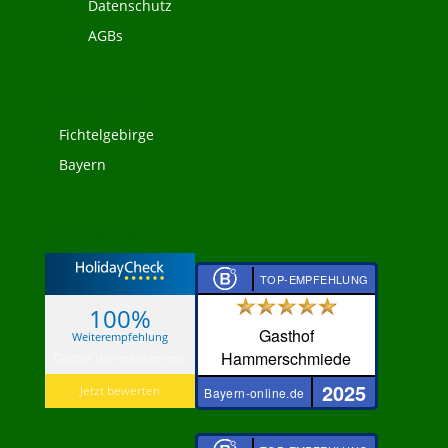
Datenschutz
AGBs
Die Region
Fichtelgebirge
Bayern
HolidayCheck
TOP-EMPFEHLUNG
100%
Gasthof
Weiterempfehlung
Hammerschmiede
Gasthof Hammerschmiede
2025
Jetzt bewerten
Bayern-online.de