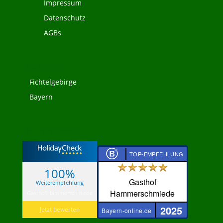
Impressum
Datenschutz
AGBs
Die Region
Fichtelgebirge
Bayern
HolidayCheck
TOP-EMPFEHLUNG
100%
Gasthof
Weiterempfehlung
Hammerschmiede
Gasthof Hammerschmiede
2025
Jetzt bewerten
Bayern-online.de