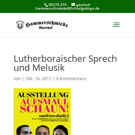
09276-310
gasthof-
hammerschmiede@fichtelgebirge.de
Lutherboraischer Sprech
und Melusik
von
|
Okt. 16, 2017
|
0 Kommentare