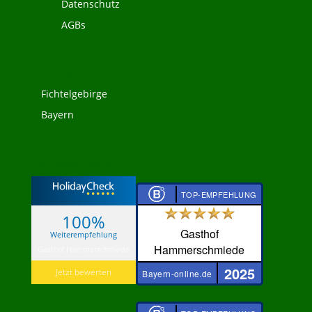
Datenschutz
AGBs
Die Region
Fichtelgebirge
Bayern
HolidayCheck
TOP-EMPFEHLUNG
100%
Gasthof
Weiterempfehlung
Hammerschmiede
Gasthof Hammerschmiede
2025
Jetzt bewerten
Bayern-online.de