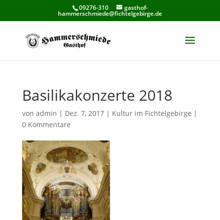
09276-310
gasthof-
hammerschmiede@fichtelgebirge.de
Basilikakonzerte 2018
von
admin
|
Dez. 7, 2017
|
Kultur im Fichtelgebirge
|
0 Kommentare