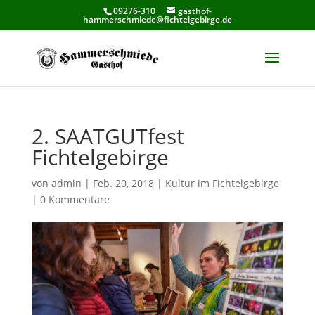
09276-310
gasthof-
hammerschmiede@fichtelgebirge.de
2. SAATGUTfest
Fichtelgebirge
von
admin
|
Feb. 20, 2018
|
Kultur im Fichtelgebirge
|
0 Kommentare