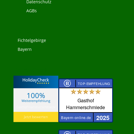
Datenschutz
AGBs
Die Region
Fichtelgebirge
Bayern
HolidayCheck
TOP-EMPFEHLUNG
100%
Gasthof
Weiterempfehlung
Hammerschmiede
Gasthof Hammerschmiede
2025
Jetzt bewerten
Bayern-online.de