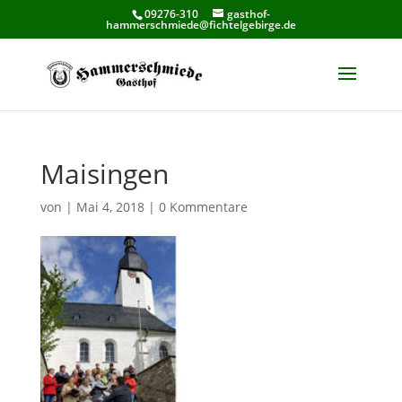
09276-310
gasthof-
hammerschmiede@fichtelgebirge.de
Maisingen
von
|
Mai 4, 2018
|
0 Kommentare