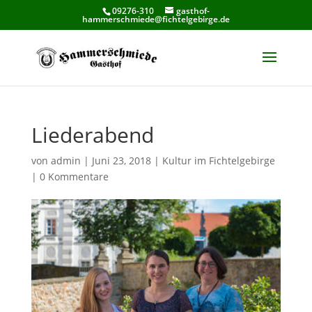
09276-310
gasthof-
hammerschmiede@fichtelgebirge.de
Liederabend
von
admin
|
Juni 23, 2018
|
Kultur im Fichtelgebirge
|
0 Kommentare