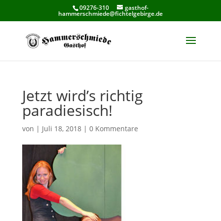
09276-310
gasthof-
hammerschmiede@fichtelgebirge.de
Jetzt wird’s richtig
paradiesisch!
von
|
Juli 18, 2018
|
0 Kommentare