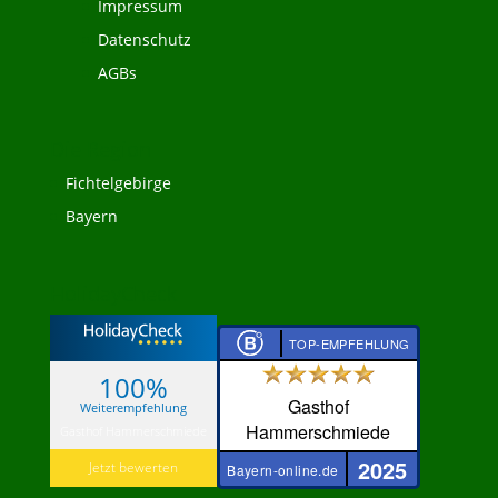
Impressum
Datenschutz
AGBs
Die Region
Fichtelgebirge
Bayern
HolidayCheck
TOP-EMPFEHLUNG
100%
Gasthof
Weiterempfehlung
Hammerschmiede
Gasthof Hammerschmiede
2025
Jetzt bewerten
Bayern-online.de