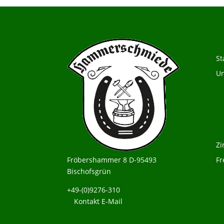
Me
St
Un
Z
Fröbershammer 8 D-95493
Fr
Bischofsgrün
+49-(0)9276-310
Kontakt E-Mail