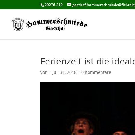
09276-310
gasthof-hammerschmiede@fichtelg
Ferienzeit ist die idea
von
|
Juli 31, 2018
|
0 Kommentare