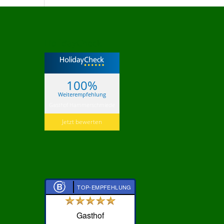
HolidayCheck
100%
Weiterempfehlung
Gasthof Hammerschmiede
Jetzt bewerten
TOP-EMPFEHLUNG
Gasthof