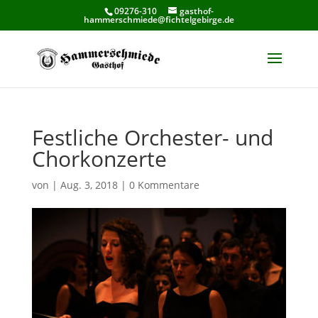
09276-310
gasthof-
hammerschmiede@fichtelgebirge.de
Festliche Orchester- und
Chorkonzerte
von
|
Aug. 3, 2018
|
0 Kommentare