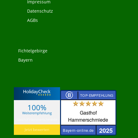
Impressum
Datenschutz
AGBs
Die Region
Fichtelgebirge
Bayern
HolidayCheck
TOP-EMPFEHLUNG
100%
Gasthof
Weiterempfehlung
Hammerschmiede
Gasthof Hammerschmiede
2025
Jetzt bewerten
Bayern-online.de